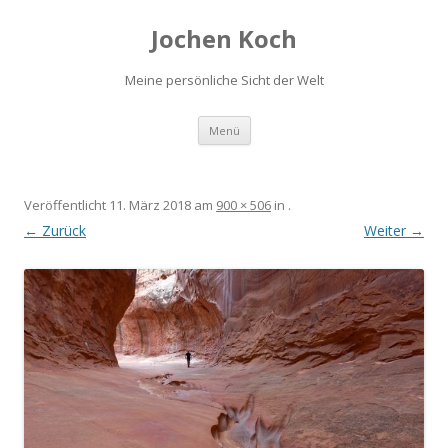
Jochen Koch
Meine persönliche Sicht der Welt
Zum
Menü
Inhalt
springen
Veröffentlicht
11. März 2018
am
900 × 506
in
.
← Zurück
Weiter →